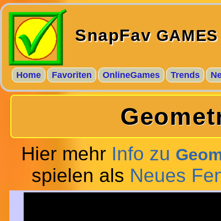
SnapFav
GAMES
Home
Favoriten
OnlineGames
Trends
N
Geometr
Hier mehr
Info zu
Geom
spielen als
Neues Fen