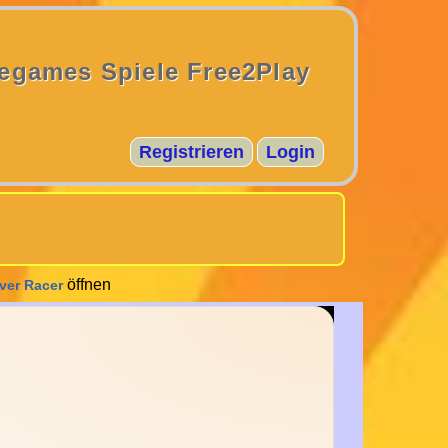
egames Spiele Free2Play
Registrieren
Login
öffnen
ver Racer