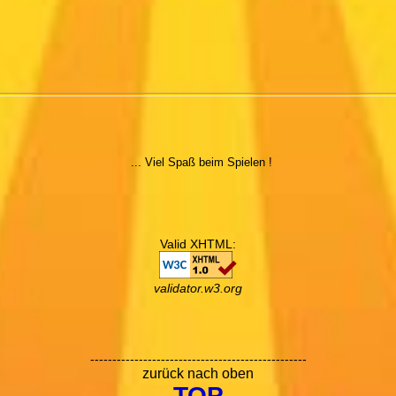
... Viel Spaß beim Spielen !
Valid XHTML:
validator.w3.org
-------------------------------------------------
zurück nach oben
TOP