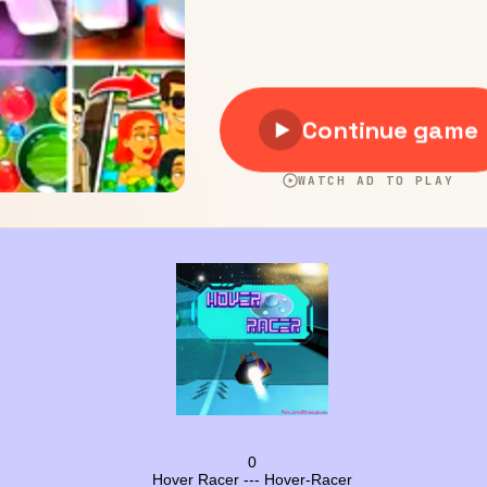
0
Hover Racer --- Hover-Racer