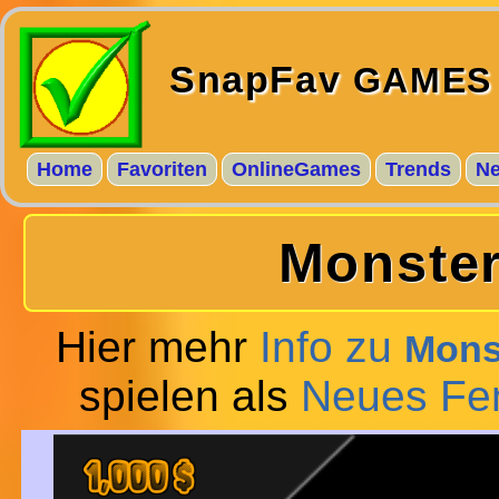
SnapFav
GAMES
Home
Favoriten
OnlineGames
Trends
N
Monster
Hier mehr
Info zu
Monst
spielen als
Neues Fe