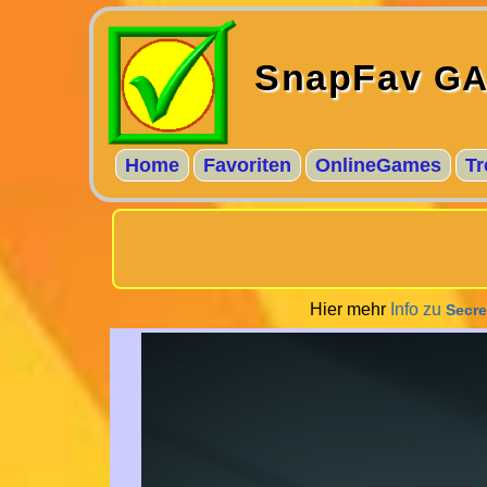
SnapFav
GA
Home
Favoriten
OnlineGames
Tr
Hier mehr
Info zu
Secre