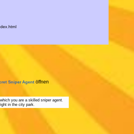
ndex.html
öffnen
cret Sniper Agent
which you are a skilled sniper agent.
ght in the city park.