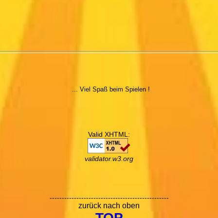
... Viel Spaß beim Spielen !
Valid XHTML:
validator.w3.org
-------------------------------------------------
zurück nach oben
TOP