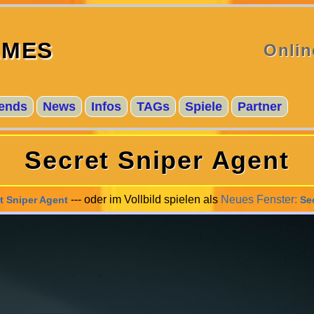
MES
Onlin
ends
News
Infos
TAGs
Spiele
Partner
Secret Sniper Agent
--- oder im Vollbild spielen als
Neues Fenster:
t Sniper Agent
Se