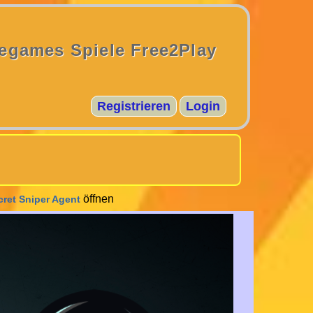
egames Spiele Free2Play
Registrieren
Login
öffnen
cret Sniper Agent