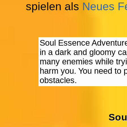
spielen als
Neues F
Soul Essence Adventure
in a dark and gloomy cas
many enemies while trying
harm you. You need to pr
obstacles.
Sou