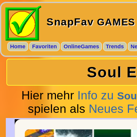
SnapFav
GAMES
Home
Favoriten
OnlineGames
Trends
N
Soul 
Hier mehr
Info zu
Sou
spielen als
Neues F