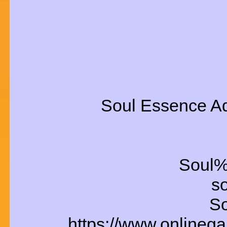
Soul Essence Ad
Soul%
s
So
https://www.onlineg