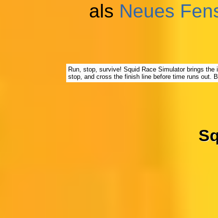
als
Neues Fens
Run, stop, survive! Squid Race Simulator brings the 
stop, and cross the finish line before time runs out. B
Sq