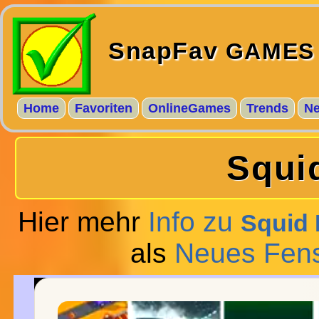
SnapFav
GAMES
Home
Favoriten
OnlineGames
Trends
N
Squi
Hier mehr
Info zu
Squid 
als
Neues Fens