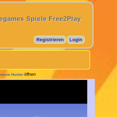
egames Spiele Free2Play
Registrieren
Login
öffnen
easure Hunter