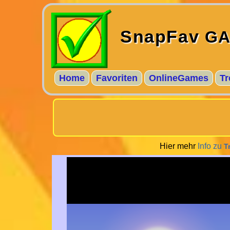
SnapFav
GA
Home
Favoriten
OnlineGames
Tr
Hier mehr
Info zu
T