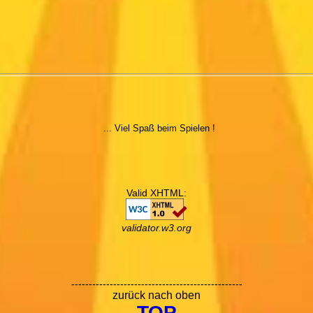
... Viel Spaß beim Spielen !
Valid XHTML:
validator.w3.org
-------------------------------------------------
zurück nach oben
TOP