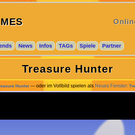
MES
Onlin
ends
News
Infos
TAGs
Spiele
Partner
Treasure Hunter
--- oder im Vollbild spielen als
Neues Fenster:
reasure Hunter
Tr