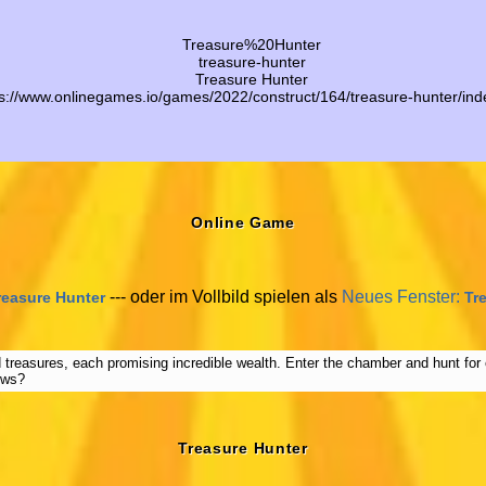
Treasure%20Hunter
treasure-hunter
Treasure Hunter
ps://www.onlinegames.io/games/2022/construct/164/treasure-hunter/ind
Online Game
--- oder im Vollbild spielen als
Neues Fenster:
reasure Hunter
Tr
d treasures, each promising incredible wealth. Enter the chamber and hunt for 
ows?
Treasure Hunter