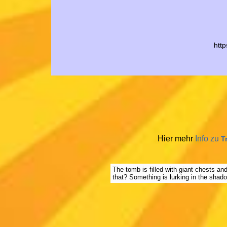
htt
Hier mehr
Info zu
T
The tomb is filled with giant chests an
that? Something is lurking in the shad