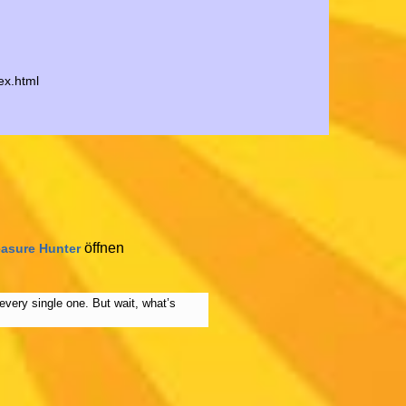
ex.html
öffnen
easure Hunter
every single one. But wait, what’s