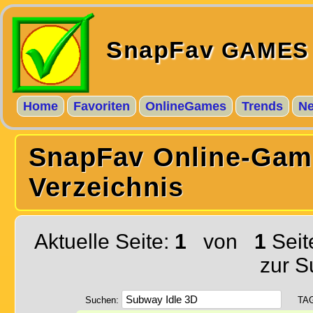
SnapFav
GAMES
Home
Favoriten
OnlineGames
Trends
N
SnapFav Online-Gam
Verzeichnis
Aktuelle Seite:
1
von
1
Seit
zur S
Suchen:
TA