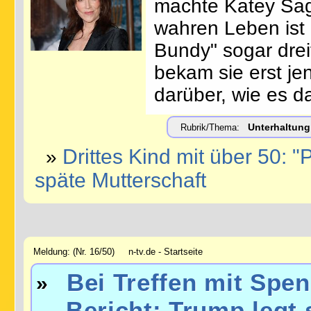
machte Katey Sag
wahren Leben ist 
Bundy" sogar dreif
bekam sie erst jen
darüber, wie es d
Unterhaltung
Rubrik/Thema:
Drittes Kind mit über 50: 
»
späte Mutterschaft
Meldung: (Nr. 16/50) n-tv.de - Startseite
Bei Treffen mit Spe
»
Bericht: Trump legt s