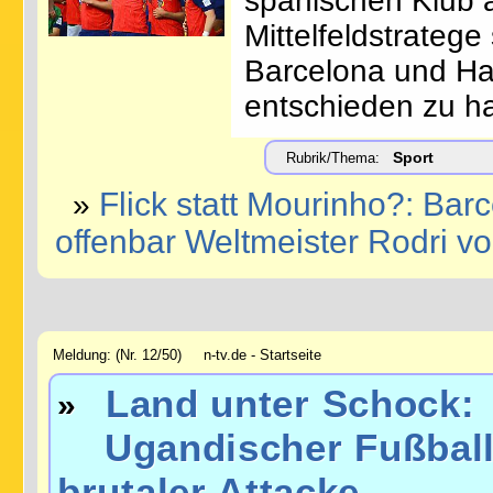
spanischen Klub al
Mittelfeldstratege
Barcelona und Han
entschieden zu h
Sport
Rubrik/Thema:
Flick statt Mourinho?: Bar
»
offenbar Weltmeister Rodri v
Meldung: (Nr. 12/50) n-tv.de - Startseite
Land unter Schock:
»
Ugandischer Fußballs
brutaler Attacke