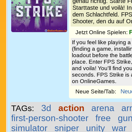
genau richtig. Starte F
Starttaste und voilà! 
dem Schlachtfeld. FPS 
Shooter, den du auf O
F
Jetzt Online Spielen:
If you feel like playing
(finding a game, install
loadout before the battl
place. Enter FPS Strike
and voila! You'll find you
seconds. FPS Strike is 
on OnlineGames.
Neu
Neue Seite/Tab:
3d
action
arena
ar
TAGs:
first-person-shooter
free
gu
simulator
sniper
unity
war