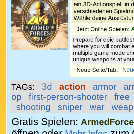
ein 3D-Actionspiel, in
verschiedenen Spielmod
Wähle deine Ausrüstun
Jetzt Online Spielen:
Prepare for epic battle
where you will combat 
multiple game mode cho
unique weapons at your
Neu
Neue Seite/Tab:
3d
action
armor
ar
TAGs:
op
first-person-shooter
free
shooting
sniper
war
weap
Gratis Spielen:
ArmedForce
öffnen oder
zum 
Mehr Infos