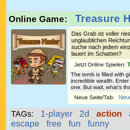
Treasure 
Online Game:
Das Grab ist voller rie
unglaublichen Reichtu
suche nach jedem einz
lauert im Schatten?
Jetzt Online Spielen:
The tomb is filled with 
incredible wealth. Ente
one. But wait, what’s t
Neu
Neue Seite/Tab:
1-player
2d
action
TAGs:
escape
free
fun
funny