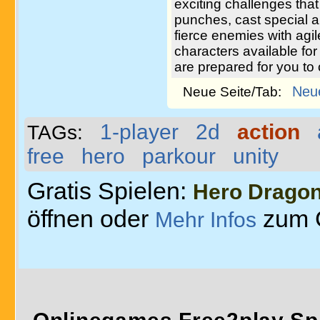
exciting challenges that 
punches, cast special a
fierce enemies with agi
characters available for 
are prepared for you to
Neu
Neue Seite/Tab:
1-player
2d
action
TAGs:
free
hero
parkour
unity
Gratis Spielen:
Hero Drago
öffnen oder
zum 
Mehr Infos