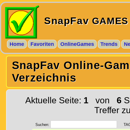
SnapFav
GAMES
Home
Favoriten
OnlineGames
Trends
N
SnapFav Online-Gam
Verzeichnis
Aktuelle Seite:
1
von
6
S
Treffer z
Suchen:
TA