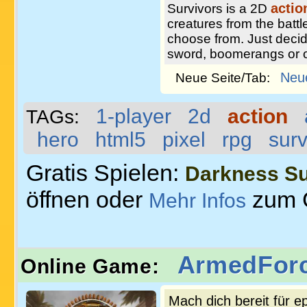
actio
Survivors is a 2D
creatures from the battl
choose from. Just deci
sword, boomerangs or 
Neu
Neue Seite/Tab:
1-player
2d
action
TAGs:
hero
html5
pixel
rpg
surv
Gratis Spielen:
Darkness Su
öffnen oder
zum 
Mehr Infos
ArmedForc
Online Game:
Mach dich bereit für e