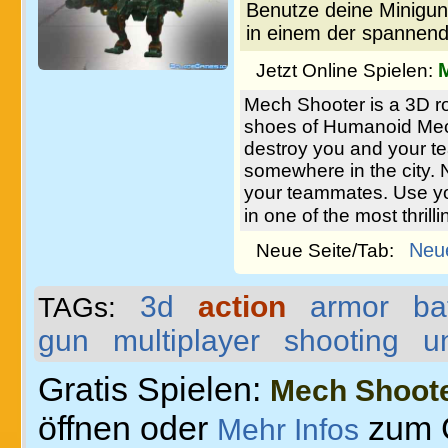
Benutze deine Minigun 
in einem der spannends
Jetzt Online Spielen:
Mech Shooter is a 3D r
shoes of Humanoid Mech,
destroy you and your t
somewhere in the city. 
your teammates. Use yo
in one of the most thrill
Neu
Neue Seite/Tab:
3d
action
armor
ba
TAGs:
gun
multiplayer
shooting
u
Gratis Spielen:
Mech Shoot
öffnen oder
zum 
Mehr Infos