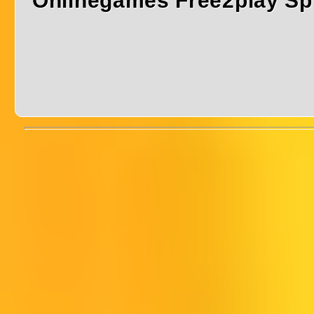
Onlinegames Free2play Sp