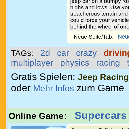
jeep car on a bumpy roa
highs and lows. Use your
treacherous terrain and
could force your vehicle t
behind the wheel of one
Neu
Neue Seite/Tab:
2d
car
crazy
drivin
TAGs:
multiplayer
physics
racing
Gratis Spielen:
Jeep Racing
oder
zum Game
Mehr Infos
Supercars 
Online Game: