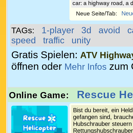
car: a highway road, a 
Neu
Neue Seite/Tab:
1-player
3d
avoid
c
TAGs:
speed
traffic
unity
Gratis Spielen:
ATV Highway
öffnen oder
zum 
Mehr Infos
Rescue He
Online Game:
Bist du bereit, ein He
gefangen sind, brauch
Hubschrauber steuern 
Rettungshubschrauber i