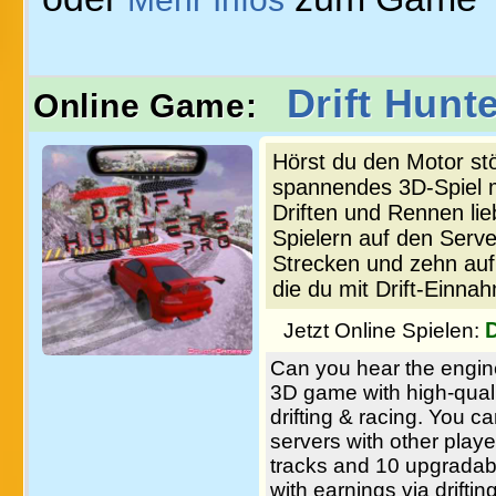
Drift Hunt
Online Game:
Hörst du den Motor stö
spannendes 3D-Spiel mi
Driften und Rennen lie
Spielern auf den Serv
Strecken und zehn auf
die du mit Drift-Einna
D
Jetzt Online Spielen:
Can you hear the engine 
3D game with high-quali
drifting & racing. You c
servers with other playe
tracks and 10 upgradabl
with earnings via drifting