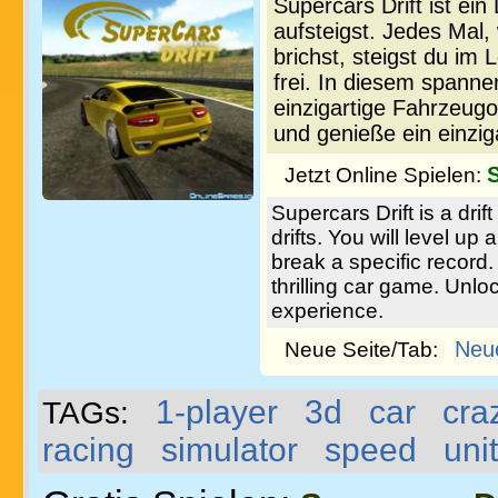
Supercars Drift ist ein
aufsteigst. Jedes Mal
brichst, steigst du im
frei. In diesem spanne
einzigartige Fahrzeugo
und genieße ein einziga
S
Jetzt Online Spielen:
Supercars Drift is a dri
drifts. You will level u
break a specific record.
thrilling car game. Unlo
experience.
Neu
Neue Seite/Tab:
1-player
3d
car
cra
TAGs:
racing
simulator
speed
uni