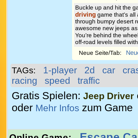
Buckle up and hit the ga
driving
game that’s all
through bumpy desert r
awesome new jeeps as yo
You’re behind the wheel 
off-road levels filled wit
Neu
Neue Seite/Tab:
1-player
2d
car
cra
TAGs:
racing
speed
traffic
Gratis Spielen:
Jeep Driver
oder
zum Game
Mehr Infos
Escape Ca
Online Game: