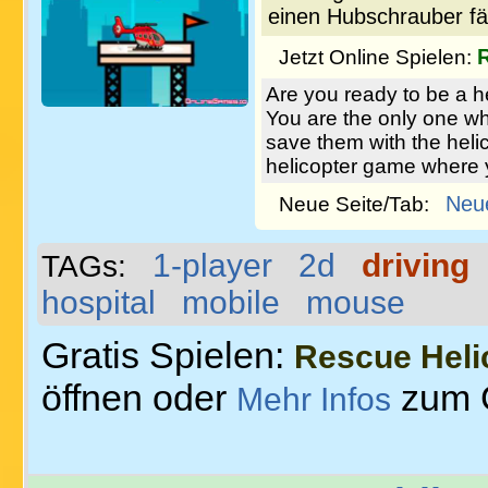
einen Hubschrauber fä
Jetzt Online Spielen:
Are you ready to be a h
You are the only one wh
save them with the heli
helicopter game where y
Neu
Neue Seite/Tab:
1-player
2d
driving
TAGs:
hospital
mobile
mouse
Gratis Spielen:
Rescue Heli
öffnen oder
zum 
Mehr Infos