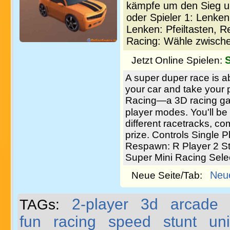
kämpfe um den Sieg un
oder Spieler 1: Lenke
Lenken: Pfeiltasten, R
Racing: Wähle zwische
Jetzt Online Spielen:
A super duper race is a
your car and take your 
Racing—a 3D racing gam
player modes. You'll be
different racetracks, co
prize. Controls Single 
Respawn: R Player 2 S
Super Mini Racing Selec
Neu
Neue Seite/Tab:
2-player
3d
arcade
TAGs:
fun
racing
speed
stunt
uni