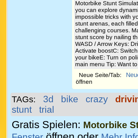
Motorbike Stunt Simula
you can explore dynami
impossible tricks with y
stunt arenas, each fille
challenging courses. Ma
stunt score by nailing th
WASD / Arrow Keys: Dri
Activate boostC: Switc
your bikeE: Turn on poli
main menu Tip: Want to
Neu
Neue Seite/Tab:
öffnen
3d
bike
crazy
drivi
TAGs:
stunt
trial
Gratis Spielen:
Motorbike S
öffnen oder
Fenster
Mehr Inf