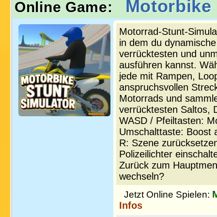
Motorbike 
Online Game:
Motorrad-Stunt-Simulat
in dem du dynamische 
verrücktesten und unm
ausführen kannst. Wäh
jede mit Rampen, Loop
anspruchsvollen Strec
Motorrads und sammle 
verrücktesten Saltos,
WASD / Pfeiltasten: M
Umschalttaste: Boost 
R: Szene zurücksetzen
Polizeilichter einscha
Zurück zum Hauptmenü
wechseln?
Jetzt Online Spielen:
Infos