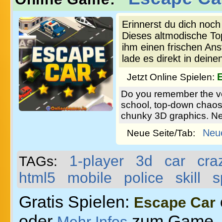
Erinnerst du dich noch
Dieses altmodische To
ihm einen frischen Ans
lade es direkt in deine
Jetzt Online Spielen:
Do you remember the ver
school, top-down chaos. 
chunky 3D graphics. Next
Neu
Neue Seite/Tab:
1-player
3d
car
cra
TAGs:
html5
mobile
police
skill
s
Gratis Spielen:
Escape Car
oder
zum Game
Mehr Infos