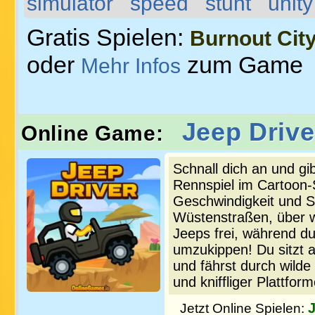
simulator
speed
stunt
unity
Gratis Spielen:
Burnout Cit
oder
zum Game
Mehr Infos
Jeep Drive
Online Game:
Schnall dich an und gi
Rennspiel im Cartoon-
Geschwindigkeit und S
Wüstenstraßen, über w
Jeeps frei, während d
umzukippen! Du sitzt 
und fährst durch wilde
und kniffliger Plattfor
J
Jetzt Online Spielen: