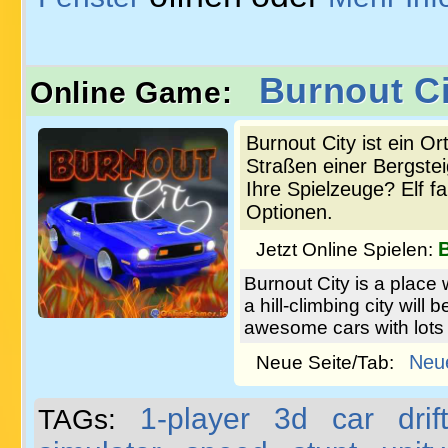
Burnout Ci
Online Game:
Burnout City ist ein O
Straßen einer Bergstei
Ihre Spielzeuge? Elf f
Optionen.
Jetzt Online Spielen:
Burnout City is a place 
a hill-climbing city wil
awesome cars with lots 
Neu
Neue Seite/Tab:
1-player
3d
car
drift
TAGs: