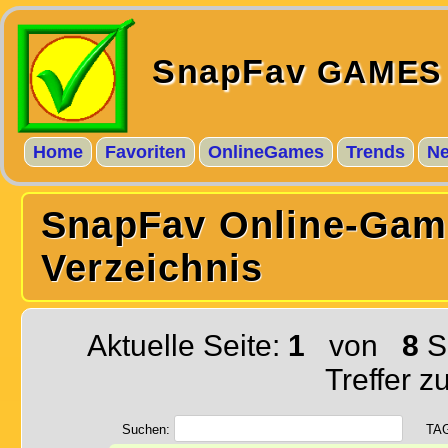
SnapFav
GAMES
Home
Favoriten
OnlineGames
Trends
N
SnapFav Online-Gam
Verzeichnis
Aktuelle Seite:
1
von
8
S
Treffer z
Suchen:
TA