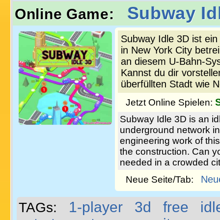
Subway Id
Online Game:
Subway Idle 3D ist ei
in New York City betrei
an diesem U-Bahn-Syst
Kannst du dir vorstelle
überfüllten Stadt wie 
Jetzt Online Spielen:
Subway Idle 3D is an id
underground network in 
engineering work of thi
the construction. Can 
needed in a crowded ci
Neu
Neue Seite/Tab:
1-player
3d
free
idl
TAGs: