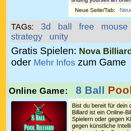
Neu
Neue Seite/Tab:
3d
ball
free
mouse
TAGs:
strategy
unity
Gratis Spielen:
Nova Billiar
oder
zum Game
Mehr Infos
Poo
8 Ball
Online Game:
Bist du bereit für dein 
Billard ist ein Online-
Spielern oder gegen KI
gegen künstliche Intell