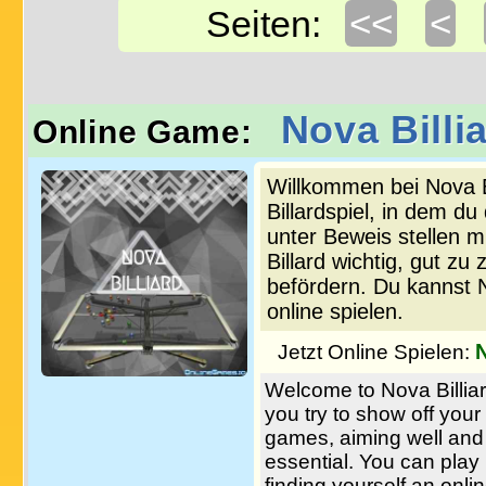
<<
<
Seiten:
Nova Billi
Online Game:
Willkommen bei Nova Bil
Billardspiel, in dem d
unter Beweis stellen m
Billard wichtig, gut zu
befördern. Du kannst 
online spielen.
N
Jetzt Online Spielen:
Welcome to Nova Billiar
you try to show off your 
games, aiming well and se
essential. You can play
finding yourself an onli