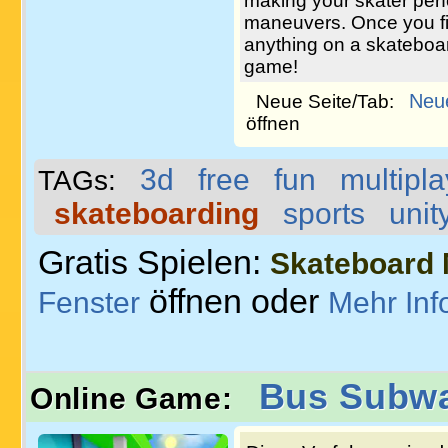
making your skater per
maneuvers. Once you fin
anything on a skateboa
game!
Neu
Neue Seite/Tab:
öffnen
3d
free
fun
multipla
TAGs:
skateboarding
sports
unit
Gratis Spielen:
Skateboard 
öffnen oder
Fenster
Mehr Inf
Bus Subw
Online Game: