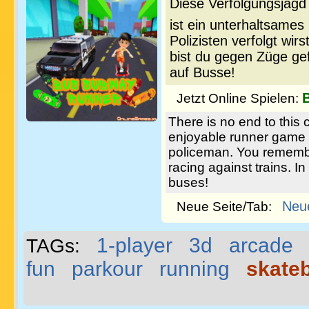
Diese Verfolgungsjagd
ist ein unterhaltsames
Polizisten verfolgt wi
bist du gegen Züge ge
auf Busse!
Jetzt Online Spielen:
There is no end to thi
enjoyable runner game 
policeman. You remembe
racing against trains. 
buses!
Neu
Neue Seite/Tab:
1-player
3d
arcade
TAGs:
fun
parkour
running
skate