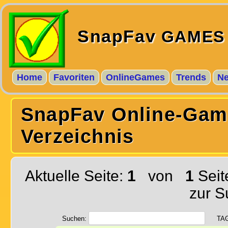
SnapFav
GAMES
Home
Favoriten
OnlineGames
Trends
N
SnapFav Online-Gam
Verzeichnis
Aktuelle Seite:
1
von
1
Seit
zur S
Suchen:
TA