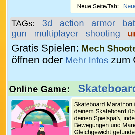
Neu
Neue Seite/Tab:
3d
action
armor
bat
TAGs:
gun
multiplayer
shooting
u
Gratis Spielen:
Mech Shoot
öffnen oder
zum 
Mehr Infos
Skateboar
Online Game:
Skateboard Marathon i
deinem Skateboard übe
deinen Spielspaß, ind
Bewegungen und Manöv
Gleichgewicht gefunde