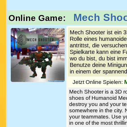
Mech Shoo
Online Game:
Mech Shooter ist ein 
Rolle eines humanoid
antrittst, die versuch
Spielkarte kann eine Fa
wo du bist, du bist i
Benutze deine Minigun 
in einem der spannends
Jetzt Online Spielen:
Mech Shooter is a 3D r
shoes of Humanoid Mech,
destroy you and your t
somewhere in the city. 
your teammates. Use yo
in one of the most thri