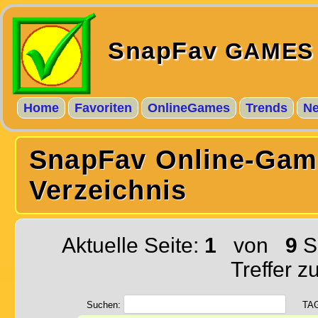
SnapFav
GAMES
Home
Favoriten
OnlineGames
Trends
N
SnapFav Online-Gam
Verzeichnis
Aktuelle Seite:
1
von
9
S
Treffer z
Suchen:
TA