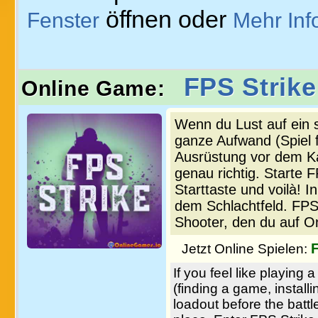
öffnen oder
Fenster
Mehr Inf
FPS Strike
Online Game:
Wenn du Lust auf ein 
ganze Aufwand (Spiel f
Ausrüstung vor dem Kam
genau richtig. Starte F
Starttaste und voilà! 
dem Schlachtfeld. FPS 
Shooter, den du auf O
F
Jetzt Online Spielen:
If you feel like playing
(finding a game, install
loadout before the battl