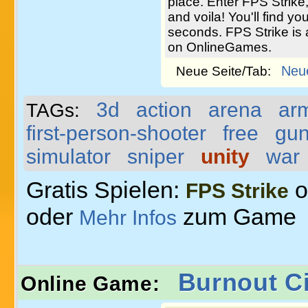
place. Enter FPS Strike
and voila! You'll find you
seconds. FPS Strike is 
on OnlineGames.
Neu
Neue Seite/Tab:
3d
action
arena
ar
TAGs:
first-person-shooter
free
gu
simulator
sniper
unity
war
Gratis Spielen:
o
FPS Strike
oder
zum Game
Mehr Infos
Burnout Ci
Online Game: