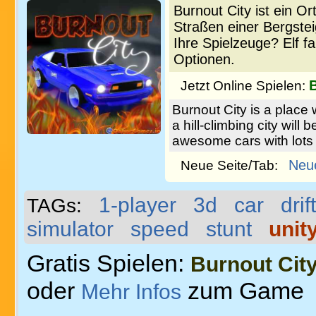
Burnout City ist ein O
Straßen einer Bergstei
Ihre Spielzeuge? Elf f
Optionen.
Jetzt Online Spielen:
Burnout City is a place 
a hill-climbing city wil
awesome cars with lots 
Neu
Neue Seite/Tab:
1-player
3d
car
drift
TAGs:
simulator
speed
stunt
unit
Gratis Spielen:
Burnout Cit
oder
zum Game
Mehr Infos