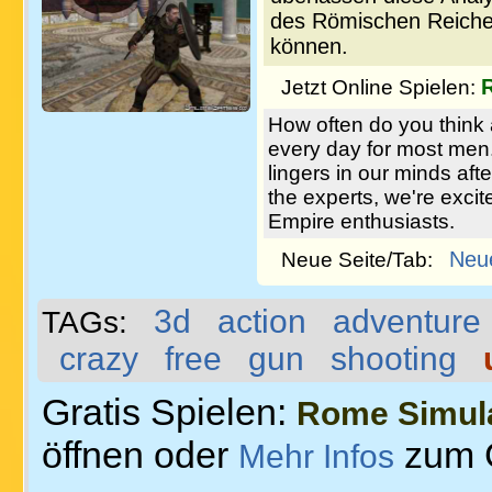
des Römischen Reiches
können.
Jetzt Online Spielen:
How often do you think
every day for most men. I
lingers in our minds aft
the experts, we're exci
Empire enthusiasts.
Neu
Neue Seite/Tab:
3d
action
adventure
TAGs:
crazy
free
gun
shooting
Gratis Spielen:
Rome Simul
öffnen oder
zum 
Mehr Infos