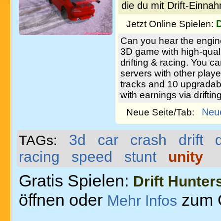
die du mit Drift-Einna
D
Jetzt Online Spielen:
Can you hear the engine 
3D game with high-quali
drifting & racing. You c
servers with other playe
tracks and 10 upgradabl
with earnings via drifting
Neu
Neue Seite/Tab:
3d
car
crash
drift
TAGs:
racing
speed
stunt
unity
Gratis Spielen:
Drift Hunter
öffnen oder
zum 
Mehr Infos