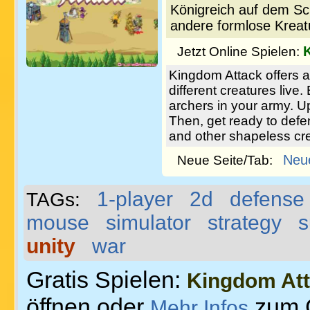
Königreich auf dem Sc
andere formlose Kreatu
Jetzt Online Spielen:
Kingdom Attack offers 
different creatures live
archers in your army. U
Then, get ready to def
and other shapeless crea
Neu
Neue Seite/Tab:
1-player
2d
defense
TAGs:
mouse
simulator
strategy
s
unity
war
Gratis Spielen:
Kingdom At
öffnen oder
zum 
Mehr Infos