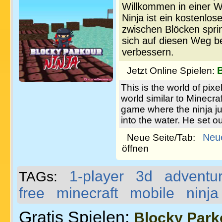
Willkommen in einer We
Ninja ist ein kostenlos
zwischen Blöcken sprin
sich auf diesen Weg b
verbessern.
Jetzt Online Spielen:
This is the world of pi
world similar to Minecra
game where the ninja ju
into the water. He set ou
Neu
Neue Seite/Tab:
öffnen
1-player
3d
adventu
TAGs:
free
minecraft
mobile
ninja
Gratis Spielen:
Blocky Park