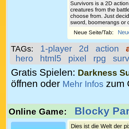
Survivors is a 2D actio
creatures from the battl
choose from. Just deci
sword, boomerangs or 
Neu
Neue Seite/Tab:
1-player
2d
action
TAGs:
hero
html5
pixel
rpg
surv
Gratis Spielen:
Darkness Su
öffnen oder
zum 
Mehr Infos
Blocky Par
Online Game:
Dies ist die Welt der p