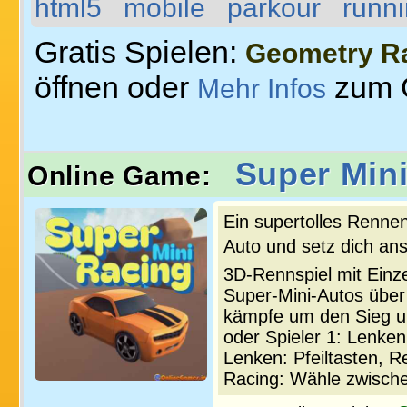
html5
mobile
parkour
runn
Gratis Spielen:
Geometry R
öffnen oder
zum 
Mehr Infos
Super Min
Online Game:
Ein supertolles Rennen
Auto und setz dich ans
3D-Rennspiel mit Einz
Super-Mini-Autos übe
kämpfe um den Sieg un
oder Spieler 1: Lenke
Lenken: Pfeiltasten, R
Racing: Wähle zwische