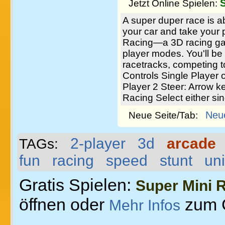
Jetzt Online Spielen:
A super duper race is a
your car and take your 
Racing—a 3D racing gam
player modes. You'll be 
racetracks, competing t
Controls Single Player
Player 2 Steer: Arrow 
Racing Select either si
Neu
Neue Seite/Tab:
2-player
3d
arcade
TAGs:
fun
racing
speed
stunt
uni
Gratis Spielen:
Super Mini 
öffnen oder
zum 
Mehr Infos