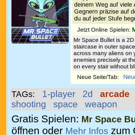
deinem Weg auf viele A
Gegnern präzise auf de
du auf jeder Stufe be
Jetzt Online Spielen:
Mr Space Bullet is a 2D
staircase in outer space
across many aliens on y
enemies precisely at th
on every stair without b
Neu
Neue Seite/Tab:
1-player
2d
arcade
TAGs:
shooting
space
weapon
Gratis Spielen:
Mr Space Bu
öffnen oder
zum 
Mehr Infos