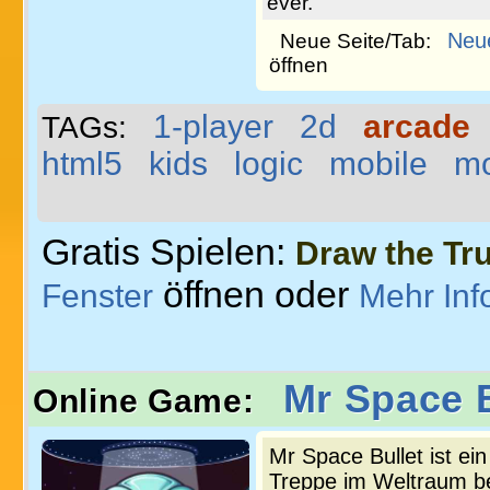
ever.
Neu
Neue Seite/Tab:
öffnen
1-player
2d
arcade
TAGs:
html5
kids
logic
mobile
m
Gratis Spielen:
Draw the Tr
öffnen oder
Fenster
Mehr Inf
Mr Space B
Online Game:
Mr Space Bullet ist ei
Treppe im Weltraum bef