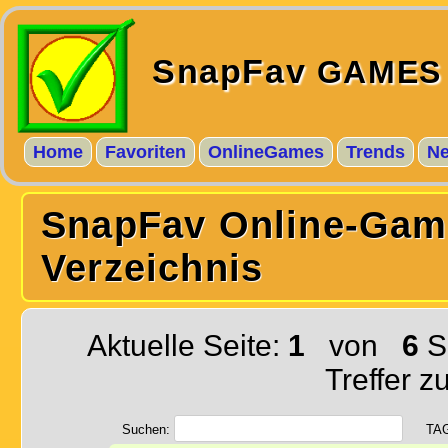
SnapFav
GAMES
Home
Favoriten
OnlineGames
Trends
N
SnapFav Online-Gam
Verzeichnis
Aktuelle Seite:
1
von
6
S
Treffer z
Suchen:
TA