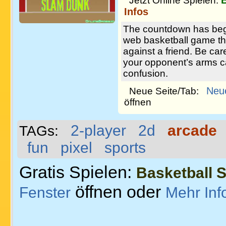
Jetzt Online Spielen:
Infos
The countdown has begu
web basketball game th
against a friend. Be care
your opponent’s arms ca
confusion.
Neu
Neue Seite/Tab:
öffnen
2-player
2d
arcade
TAGs:
fun
pixel
sports
Gratis Spielen:
Basketball 
öffnen oder
Fenster
Mehr Inf