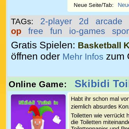
Neu
Neue Seite/Tab:
2-player
2d
arcade
TAGs:
op
free
fun
io-games
spor
Gratis Spielen:
Basketball 
öffnen oder
zum 
Mehr Infos
Skibidi Toi
Online Game:
Habt ihr schon mal von 
ziemlich absurdes Konz
Toiletten wie verrückt 
die Toiletten miteinand
Toilettenpapier und Pe