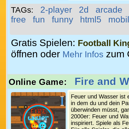
2-player
2d
arcade
TAGs:
free
fun
funny
html5
mobi
Gratis Spielen:
Football Kin
öffnen oder
zum 
Mehr Infos
Fire and W
Online Game:
Feuer und Wasser ist e
in dem du und dein Par
überwinden müsst, gan
2000er: Feuer und Wass
inspiriert. Spiele als