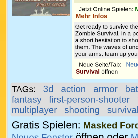
Jetzt Online Spielen:
Mehr Infos
Get ready to survive t
Zombie Survival. In a p
a short hesitation to s
them. The waves of unde
your arms, team up your
Neu
Neue Seite/Tab:
Survival
öffnen
3d
action
armor
bat
TAGs:
fantasy
first-person-shooter
multiplayer
shooting
surviva
Gratis Spielen:
Masked Forc
öffnen oder
Neues Fenster
M