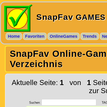
SnapFav
GAMES
Home
Favoriten
OnlineGames
Trends
N
SnapFav Online-Gam
Verzeichnis
Aktuelle Seite:
1
von
1
Seit
zur S
Suchen:
TA