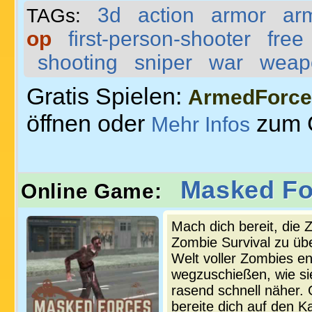
3d
action
armor
ar
TAGs:
op
first-person-shooter
free
shooting
sniper
war
weap
Gratis Spielen:
ArmedForce
öffnen oder
zum 
Mehr Infos
Masked Fo
Online Game:
Mach dich bereit, die
Zombie Survival zu übe
Welt voller Zombies en
wegzuschießen, wie s
rasend schnell näher. 
bereite dich auf den K