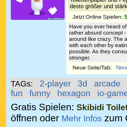
desto größer und stärk
S
Jetzt Online Spielen:
Have you ever heard of a
rather absurd concept - 
around like crazy. The a
with each other by eati
possible. As they cons
stronger.
Neu
Neue Seite/Tab:
2-player
3d
arcade
TAGs:
fun
funny
hexagon
io-gam
Gratis Spielen:
Skibidi Toilet
öffnen oder
zum 
Mehr Infos