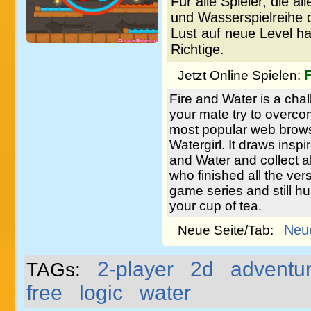
Für alle Spieler, die a
und Wasserspielreihe 
Lust auf neue Level h
Richtige.
F
Jetzt Online Spielen:
Fire and Water is a ch
your mate try to overcom
most popular web brows
Watergirl. It draws insp
and Water and collect a
who finished all the ver
game series and still hu
your cup of tea.
Neu
Neue Seite/Tab:
2-player
2d
adventu
TAGs:
free
logic
water